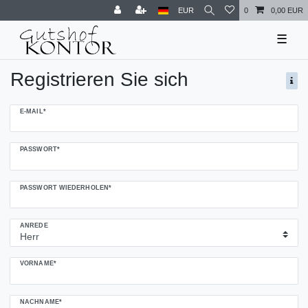
EUR
0
0,00 EUR
☰
Registrieren Sie sich
Honig
E-MAIL*
registrieren
PASSWORT*
PASSWORT WIEDERHOLEN*
ANREDE
VORNAME*
NACHNAME*