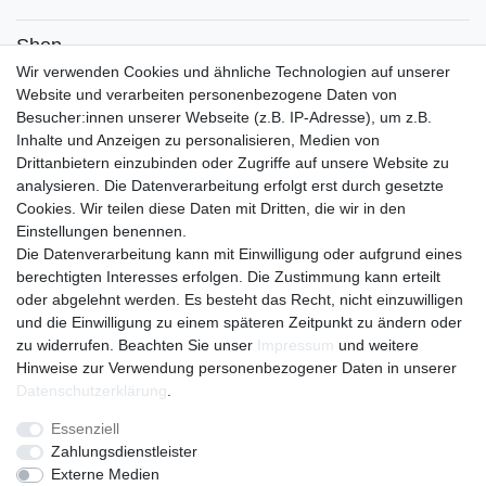
Shop
Wir verwenden Cookies und ähnliche Technologien auf unserer
moderne Regale
Website und verarbeiten personenbezogene Daten von
Designer Kommoden
Besucher:innen unserer Webseite (z.B. IP-Adresse), um z.B.
Designer Schreibtische
Inhalte und Anzeigen zu personalisieren, Medien von
Musterstücke von Oberflächen
Drittanbietern einzubinden oder Zugriffe auf unsere Website zu
Mein Konto
analysieren. Die Datenverarbeitung erfolgt erst durch gesetzte
Cookies. Wir teilen diese Daten mit Dritten, die wir in den
eröffne dein eigenes Konto bei uns
Einstellungen benennen.
erstelle deine eigene Wunschliste
Die Datenverarbeitung kann mit Einwilligung oder aufgrund eines
Kontakt
berechtigten Interesses erfolgen. Die Zustimmung kann erteilt
Sie haben fragen ?
oder abgelehnt werden. Es besteht das Recht, nicht einzuwilligen
und die Einwilligung zu einem späteren Zeitpunkt zu ändern oder
Versandkosten
zu widerrufen. Beachten Sie unser
Impressum
und weitere
mehr erfahren
Hinweise zur Verwendung personenbezogener Daten in unserer
Daten­schutz­erklärung
.
Essenziell
Impressum
Daten­schutz­erklärung
AGB
Zahlungsdienstleister
Externe Medien