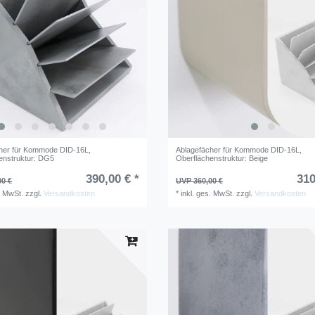
her für Kommode DID-16L
,
Ablagefächer für Kommode DID-16L
,
enstruktur: DG5
Oberflächenstruktur: Beige
390,00 € *
310
00 €
UVP 360,00 €
. MwSt.
zzgl.
Versandkosten
*
inkl. ges. MwSt.
zzgl.
Versandkosten