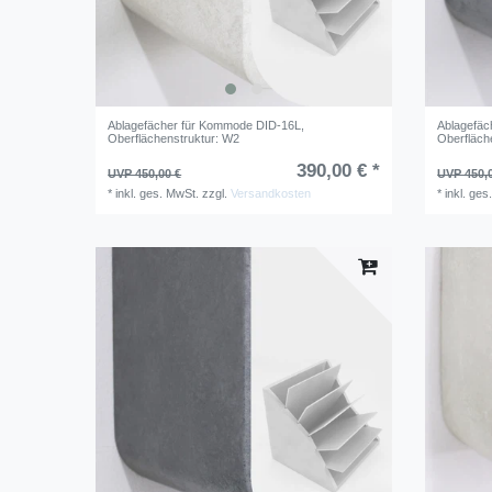
Ablagefächer für Kommode DID-16L
,
Ablagefäc
Oberflächenstruktur: W2
Oberfläch
390,00 € *
UVP 450,00 €
UVP 450,
*
inkl. ges. MwSt.
zzgl.
Versandkosten
*
inkl. ges