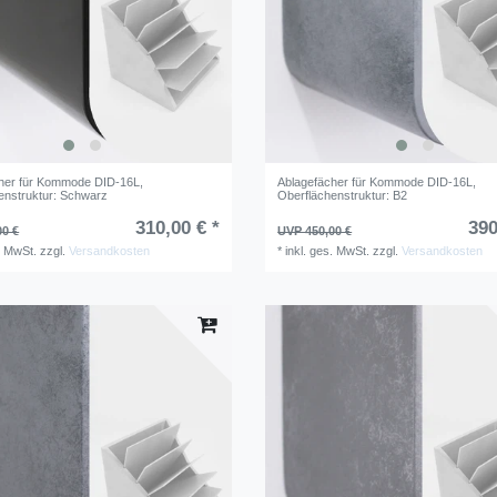
her für Kommode DID-16L
,
Ablagefächer für Kommode DID-16L
,
enstruktur: Schwarz
Oberflächenstruktur: B2
310,00 € *
390
00 €
UVP 450,00 €
. MwSt.
zzgl.
Versandkosten
*
inkl. ges. MwSt.
zzgl.
Versandkosten