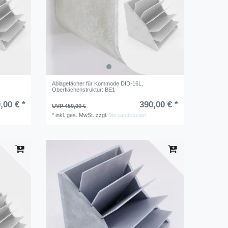
Ablagefächer für Kommode DID-16L
,
Oberflächenstruktur: BE1
,00 € *
390,00 € *
UVP 450,00 €
*
inkl. ges. MwSt.
zzgl.
Versandkosten