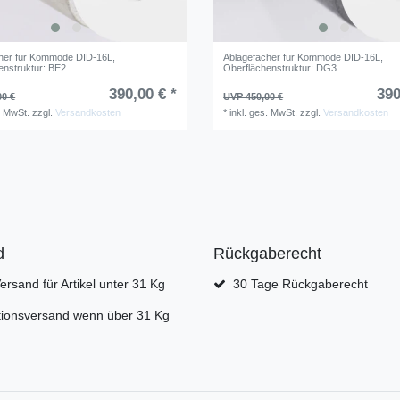
her für Kommode DID-16L
,
Ablagefächer für Kommode DID-16L
,
enstruktur: BE2
Oberflächenstruktur: DG3
390,00 € *
390
00 €
UVP 450,00 €
. MwSt.
zzgl.
Versandkosten
*
inkl. ges. MwSt.
zzgl.
Versandkosten
d
Rückgaberecht
rsand für Artikel unter 31 Kg
30 Tage Rückgaberecht
tionsversand wenn über 31 Kg