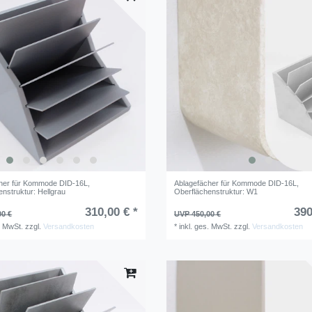
her für Kommode DID-16L
,
Ablagefächer für Kommode DID-16L
,
nstruktur: Hellgrau
Oberflächenstruktur: W1
310,00 € *
390
00 €
UVP 450,00 €
. MwSt.
zzgl.
Versandkosten
*
inkl. ges. MwSt.
zzgl.
Versandkosten