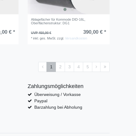
Ablagefächer für Kommode DID-16L
,
Oberflächenstruktur: DG1
,00 € *
390,00 € *
UVP 450,00 €
*
inkl. ges. MwSt.
zzgl.
Versandkosten
1
2
3
4
5
Zahlungsmöglichkeiten
Überweisung / Vorkasse
Paypal
Barzahlung bei Abholung