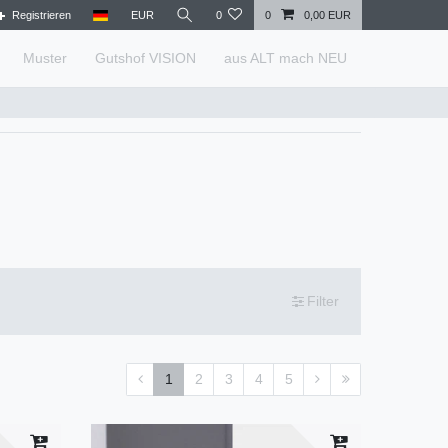
Registrieren
EUR
0
0
0,00 EUR
Muster
Gutshof VISION
aus ALT mach NEU
Filter
1
2
3
4
5