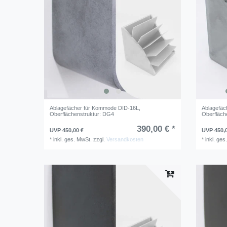
Ablagefächer für Kommode DID-16L
,
Ablagefäc
Oberflächenstruktur: DG4
Oberfläch
390,00 € *
UVP 450,00 €
UVP 450,
*
inkl. ges. MwSt.
zzgl.
Versandkosten
*
inkl. ges