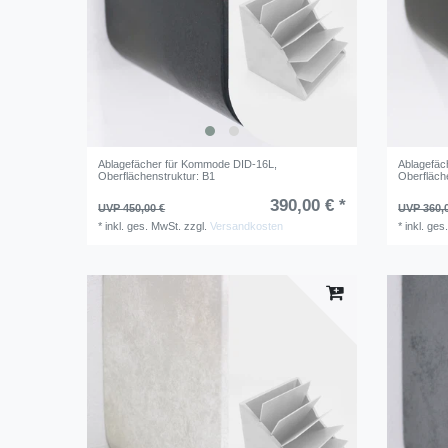
Ablagefächer für Kommode DID-16L
,
Ablagefäc
Oberflächenstruktur: B1
Oberfläch
390,00 € *
UVP 450,00 €
UVP 360,
*
inkl. ges. MwSt.
zzgl.
Versandkosten
*
inkl. ges