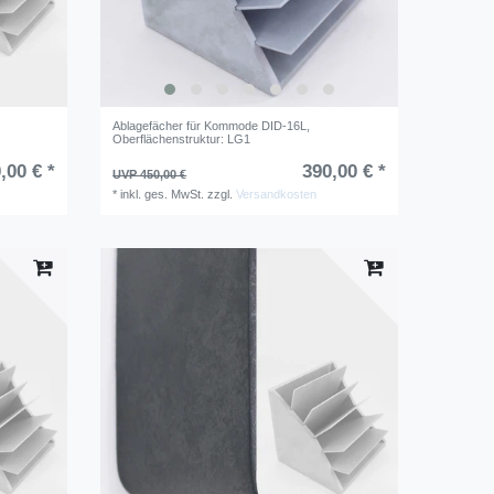
Ablagefächer für Kommode DID-16L
,
Oberflächenstruktur: LG1
,00 € *
390,00 € *
UVP 450,00 €
*
inkl. ges. MwSt.
zzgl.
Versandkosten