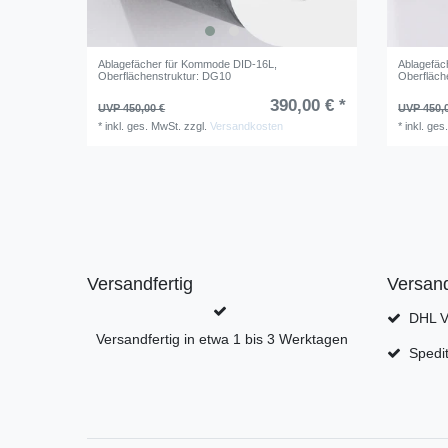
Ablagefächer für Kommode DID-16L
,
Ablagefäc
Oberflächenstruktur: DG10
Oberfläch
390,00 € *
UVP 450,00 €
UVP 450,
*
inkl. ges. MwSt.
zzgl.
Versandkosten
*
inkl. ges
Versandfertig
Versan
DHL Ve
Versandfertig in etwa 1 bis 3 Werktagen
Spedi