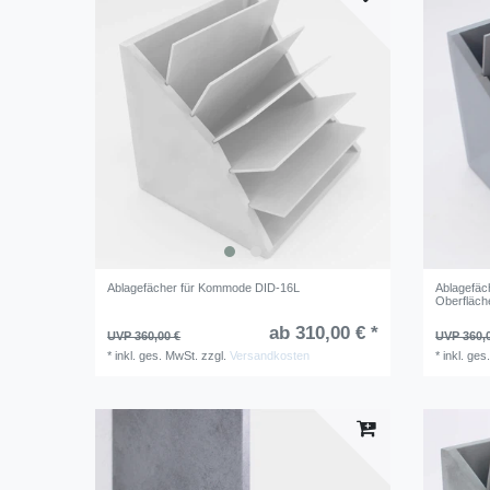
Ablagefächer für Kommode DID-16L
Ablagefäc
Oberfläche
ab 310,00 € *
UVP 360,00 €
UVP 360,
*
inkl. ges. MwSt.
zzgl.
Versandkosten
*
inkl. ges