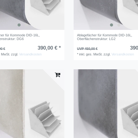
her für Kommode DID-16L
,
Ablagefächer für Kommode DID-16L
,
enstruktur: DG6
Oberflächenstruktur: LG2
390,00 € *
390
00 €
UVP 450,00 €
. MwSt.
zzgl.
Versandkosten
*
inkl. ges. MwSt.
zzgl.
Versandkosten