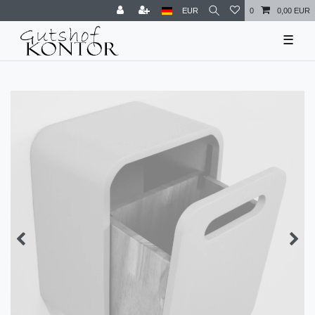
EUR
0
0,00 EUR
☰