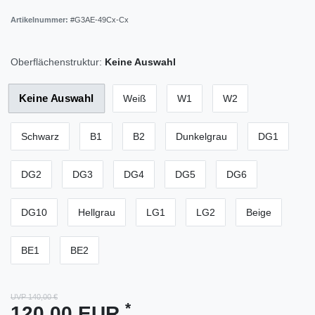
Artikelnummer:
#G3AE-49Cx-Cx
Oberflächenstruktur:
Keine Auswahl
Keine Auswahl
Weiß
W1
W2
Schwarz
B1
B2
Dunkelgrau
DG1
DG2
DG3
DG4
DG5
DG6
DG10
Hellgrau
LG1
LG2
Beige
BE1
BE2
UVP 140,00 €
*
120,00 EUR