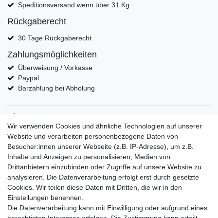
Speditionsversand wenn über 31 Kg
Rückgaberecht
30 Tage Rückgaberecht
Zahlungsmöglichkeiten
Überweisung / Vorkasse
Paypal
Barzahlung bei Abholung
Shop
Wir verwenden Cookies und ähnliche Technologien auf unserer
moderne Regale
Website und verarbeiten personenbezogene Daten von
Designer Kommoden
Besucher:innen unserer Webseite (z.B. IP-Adresse), um z.B.
Designer Schreibtische
Inhalte und Anzeigen zu personalisieren, Medien von
Musterstücke von Oberflächen
Drittanbietern einzubinden oder Zugriffe auf unsere Website zu
Mein Konto
analysieren. Die Datenverarbeitung erfolgt erst durch gesetzte
Cookies. Wir teilen diese Daten mit Dritten, die wir in den
eröffne dein eigenes Konto bei uns
Einstellungen benennen.
erstelle deine eigene Wunschliste
Die Datenverarbeitung kann mit Einwilligung oder aufgrund eines
Kontakt