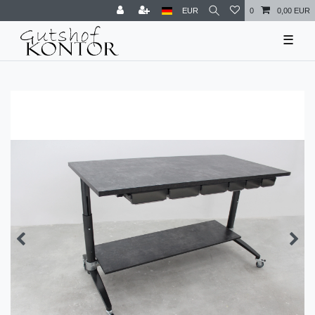
EUR
0
0,00 EUR
☰