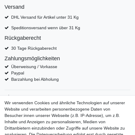
Versand
DHL Versand für Artikel unter 31 Kg
Speditionsversand wenn über 31 Kg
Rückgaberecht
30 Tage Rückgaberecht
Zahlungsmöglichkeiten
Überweisung / Vorkasse
Paypal
Barzahlung bei Abholung
Shop
Wir verwenden Cookies und ähnliche Technologien auf unserer
moderne Regale
Website und verarbeiten personenbezogene Daten von
Designer Kommoden
Besucher:innen unserer Webseite (z.B. IP-Adresse), um z.B.
Designer Schreibtische
Inhalte und Anzeigen zu personalisieren, Medien von
Musterstücke von Oberflächen
Drittanbietern einzubinden oder Zugriffe auf unsere Website zu
Mein Konto
analysieren. Die Datenverarbeitung erfolgt erst durch gesetzte