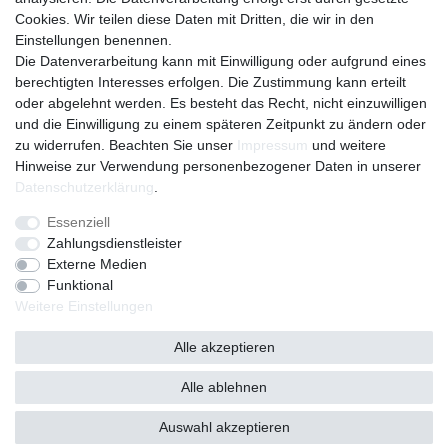
Cookies. Wir teilen diese Daten mit Dritten, die wir in den
eröffne dein eigenes Konto bei uns
Einstellungen benennen.
erstelle deine eigene Wunschliste
Die Datenverarbeitung kann mit Einwilligung oder aufgrund eines
Kontakt
berechtigten Interesses erfolgen. Die Zustimmung kann erteilt
oder abgelehnt werden. Es besteht das Recht, nicht einzuwilligen
Sie haben fragen ?
und die Einwilligung zu einem späteren Zeitpunkt zu ändern oder
Versandkosten
zu widerrufen. Beachten Sie unser
Impressum
und weitere
Hinweise zur Verwendung personenbezogener Daten in unserer
mehr erfahren
Daten­schutz­erklärung
.
Essenziell
Impressum
Daten­schutz­erklärung
AGB
Zahlungsdienstleister
Externe Medien
Funktional
Widerrufs­recht
Kontakt
Vertrag widerrufen
Weitere Einstellungen
Alle akzeptieren
Alle ablehnen
© Copyright 2026 | Alle Rechte vorbehalten.
Auswahl akzeptieren