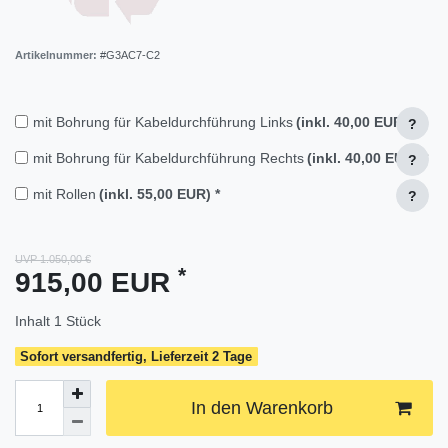
Artikelnummer:
#G3AC7-C2
mit Bohrung für Kabeldurchführung Links
(inkl. 40,00 EUR)
*
?
mit Bohrung für Kabeldurchführung Rechts
(inkl. 40,00 EUR)
*
?
mit Rollen
(inkl. 55,00 EUR)
*
?
UVP 1.050,00 €
*
915,00 EUR
Inhalt
1
Stück
Sofort versandfertig, Lieferzeit 2 Tage
In den Warenkorb