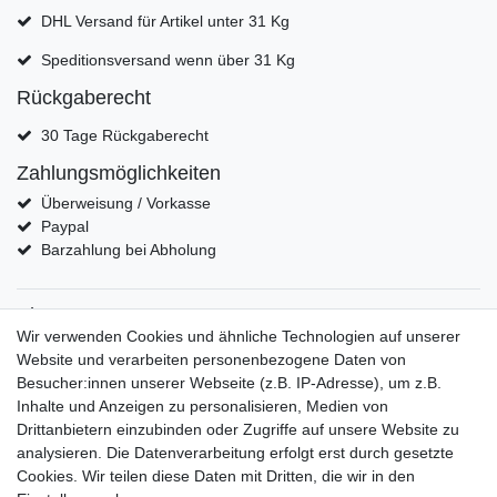
DHL Versand für Artikel unter 31 Kg
Speditionsversand wenn über 31 Kg
Rückgaberecht
30 Tage Rückgaberecht
Zahlungsmöglichkeiten
Überweisung / Vorkasse
Paypal
Barzahlung bei Abholung
Shop
Wir verwenden Cookies und ähnliche Technologien auf unserer
moderne Regale
Website und verarbeiten personenbezogene Daten von
Designer Kommoden
Besucher:innen unserer Webseite (z.B. IP-Adresse), um z.B.
Designer Schreibtische
Inhalte und Anzeigen zu personalisieren, Medien von
Musterstücke von Oberflächen
Drittanbietern einzubinden oder Zugriffe auf unsere Website zu
Mein Konto
analysieren. Die Datenverarbeitung erfolgt erst durch gesetzte
Cookies. Wir teilen diese Daten mit Dritten, die wir in den
eröffne dein eigenes Konto bei uns