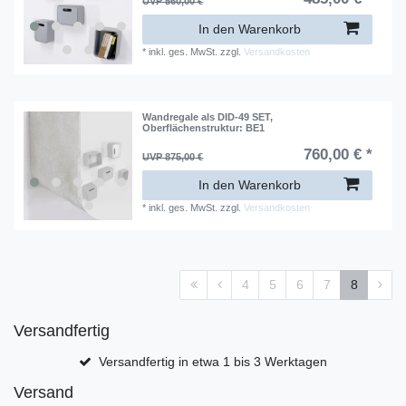
UVP 560,00 €
In den Warenkorb
*
inkl. ges. MwSt.
zzgl.
Versandkosten
Wandregale als DID-49 SET
,
Oberflächenstruktur: BE1
760,00 € *
UVP 875,00 €
In den Warenkorb
*
inkl. ges. MwSt.
zzgl.
Versandkosten
4
5
6
7
8
Versandfertig
Versandfertig in etwa 1 bis 3 Werktagen
Versand