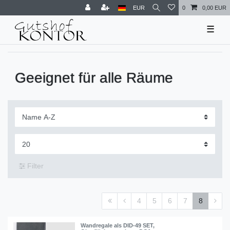
EUR
0
0,00 EUR
☰
Geeignet für alle Räume
Filter
4
5
6
7
8
Wandregale als DID-49 SET
,